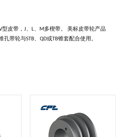
、8V型皮带，J、L、M多楔带。 美标皮带轮产品
M。锥孔带轮与STB、QD或TB锥套配合使用。